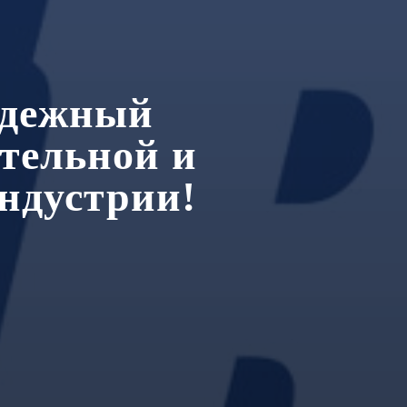
адежный
ительной и
ндустрии!