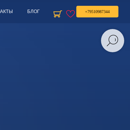
ТАКТЫ
БЛОГ
+79510987344