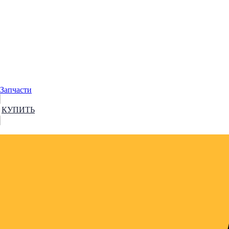
Корпус машинки VARIS METAHO MTH 15
Запчасти
КУПИТЬ
Корпус машинки VARIS METAHO MTH 150 PRO (запчасть дл