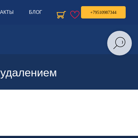
ТАКТЫ
БЛОГ
+79510987344
еудалением